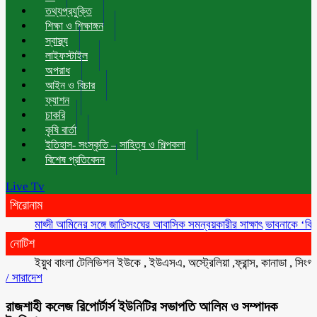
তথ্যপ্রযুক্তি
শিক্ষা ও শিক্ষাঙ্গন
স্বাস্থ্য
লাইফস্টাইল
অপরাধ
আইন ও বিচার
ফ্যাশন
চাকরি
কৃষি বার্তা
ইতিহাস- সংস্কৃতি – সাহিত্য ও শিল্পকলা
বিশেষ প্রতিবেদন
Live Tv
শিরোনাম
মাহ্দী আমিনের সঙ্গে জাতিসংঘের আবাসিক সমন্বয়কারীর সাক্ষাৎ
ভাবনাকে ‘বিরল প্রতিভ
নোটিশ
ইয়ুথ বাংলা টেলিভিশন ইউকে , ইউএসএ, অস্ট্রেলিয়া ,ফ্রান্স, কানাডা , সিংগাপুর , 
/
সারাদেশ
রাজশাহী কলেজ রিপোর্টার্স ইউনিটির সভাপতি আলিম ও সম্পাদক