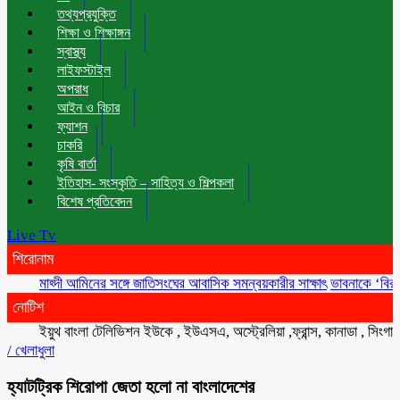
তথ্যপ্রযুক্তি
শিক্ষা ও শিক্ষাঙ্গন
স্বাস্থ্য
লাইফস্টাইল
অপরাধ
আইন ও বিচার
ফ্যাশন
চাকরি
কৃষি বার্তা
ইতিহাস- সংস্কৃতি – সাহিত্য ও শিল্পকলা
বিশেষ প্রতিবেদন
Live Tv
শিরোনাম
হ্দী আমিনের সঙ্গে জাতিসংঘের আবাসিক সমন্বয়কারীর সাক্ষাৎ
ভাবনাকে ‘বিরল প্রতিভা’ ব
নোটিশ
ুথ বাংলা টেলিভিশন ইউকে , ইউএসএ, অস্ট্রেলিয়া ,ফ্রান্স, কানাডা , সিংগাপুর , মালে
/
খেলাধুলা
হ্যাটট্রিক শিরোপা জেতা হলো না বাংলাদেশের