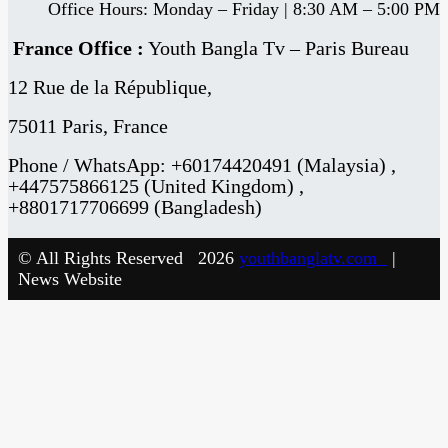
Office Hours: Monday – Friday | 8:30 AM – 5:00 PM
France Office :
Youth Bangla Tv – Paris Bureau
12 Rue de la République,
75011 Paris, France
Phone / WhatsApp:
+60174420491 (Malaysia) ,
+447575866125 (United Kingdom) ,
+8801717706699 (Bangladesh)
© All Rights Reserved 2026
youthbanglatv.com
|
News Website