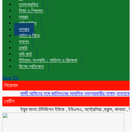
তথ্যপ্রযুক্তি
শিক্ষা ও শিক্ষাঙ্গন
স্বাস্থ্য
লাইফস্টাইল
অপরাধ
আইন ও বিচার
ফ্যাশন
চাকরি
কৃষি বার্তা
ইতিহাস- সংস্কৃতি – সাহিত্য ও শিল্পকলা
বিশেষ প্রতিবেদন
Live Tv
শিরোনাম
মাহ্দী আমিনের সঙ্গে জাতিসংঘের আবাসিক সমন্বয়কারীর সাক্ষাৎ
ভাবনাকে ‘বিরল প্
নোটিশ
ইয়ুথ বাংলা টেলিভিশন ইউকে , ইউএসএ, অস্ট্রেলিয়া ,ফ্রান্স, কানাডা , সিংগাপুর