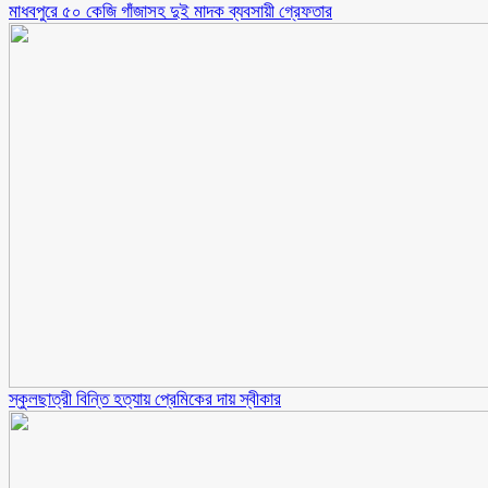
মাধবপুরে ৫০ কেজি গাঁজাসহ দুই মাদক ব্যবসায়ী গ্রেফতার
স্কুলছাত্রী বিন্তি হত্যায় প্রেমিকের দায় স্বীকার