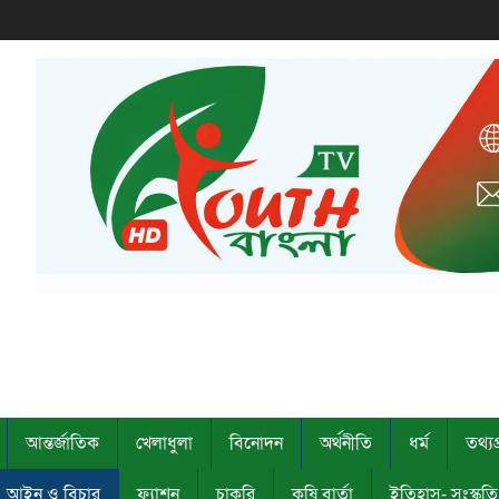
আন্তর্জাতিক
খেলাধুলা
বিনোদন
অর্থনীতি
ধর্ম
তথ্যপ্
আইন ও বিচার
ফ্যাশন
চাকরি
কৃষি বার্তা
ইতিহাস- সংস্কৃত