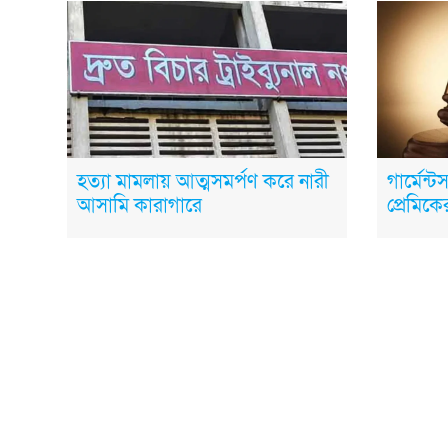
হত্যা মামলায় আত্মসমর্পণ করে নারী
গার্মেন্
আসামি কারাগারে
প্রেমিকের