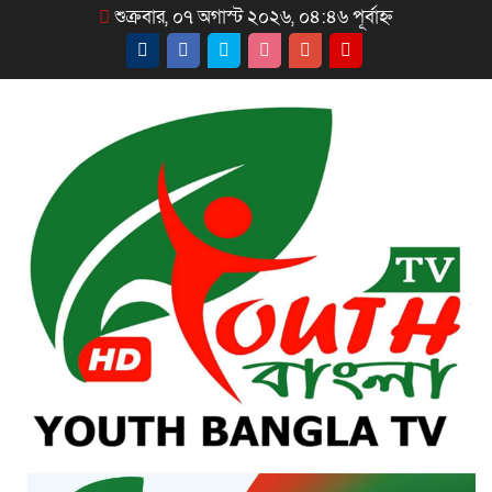
শুক্রবার, ০৭ অগাস্ট ২০২৬, ০৪:৪৬ পূর্বাহ্ন