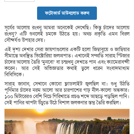
ফটোকার্ড ডাউনলোড করুন
সূর্যের আলোয় রংধনু আমরা অনেকেই দেখেছি। কিন্তু চাঁদের আলোয়
রংধনু? এটি শুনলেই চমকে উঠতে হয়। অথচ প্রকৃতি এমন বিরল
সৌন্দর্যও উপহার দেয়।
এই দৃশ্য দেখার সেরা জায়গাগুলোর একটি হলো জিম্বাবুয়ে ও জাম্বিয়ার
সীমান্তে অবস্থিত ভিক্টোরিয়া জলপ্রপাত। এখানেই সম্প্রতি সারাহ স্টিজার
চাঁদের আলোয় তৈরি ‘মুনবো’ বা চন্দ্রধনু দেখতে পান এবং ক্যামেরাবন্দী
করেন। আর সেই অভিজ্ঞতার কথাই তুলে ধরেন সংবাদমাধ্যম
বিবিসিকে।
সারাহ জানান, সেখানে কোনো ফ্লাডলাইট জ্বলছিল না। শুধু উঠতি
পূর্ণিমার চাঁদের নরম আলো আর চারপাশের গাঢ় নীল-কালো অন্ধকার।
১০০ মিটারেরও বেশি নিচে গিরিখাতে প্রচণ্ড শব্দে আছড়ে পড়ছিল পানি।
সেই পানির ঝাপটা উঁচুতে উঠে বিশাল জলকণার স্তম্ভ তৈরি করছিল।