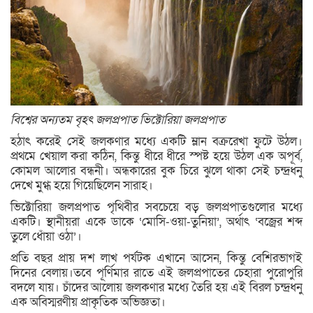
বিশ্বের অন্যতম বৃহৎ জলপ্রপাত ভিক্টোরিয়া জলপ্রপাত
হঠাৎ করেই সেই জলকণার মধ্যে একটি ম্লান বক্ররেখা ফুটে উঠল।
প্রথমে খেয়াল করা কঠিন, কিন্তু ধীরে ধীরে স্পষ্ট হয়ে উঠল এক অপূর্ব,
কোমল আলোর বন্ধনী। অন্ধকারের বুক চিরে ঝুলে থাকা সেই চন্দ্রধনু
দেখে মুগ্ধ হয়ে গিয়েছিলেন সারাহ।
ভিক্টোরিয়া জলপ্রপাত পৃথিবীর সবচেয়ে বড় জলপ্রপাতগুলোর মধ্যে
একটি। স্থানীয়রা একে ডাকে ‘মোসি-ওয়া-তুনিয়া’, অর্থাৎ ‘বজ্রের শব্দ
তুলে ধোঁয়া ওঠা’।
প্রতি বছর প্রায় দশ লাখ পর্যটক এখানে আসেন, কিন্তু বেশিরভাগই
দিনের বেলায়।তবে পূর্ণিমার রাতে এই জলপ্রপাতের চেহারা পুরোপুরি
বদলে যায়। চাঁদের আলোয় জলকণার মধ্যে তৈরি হয় এই বিরল চন্দ্রধনু
এক অবিস্মরণীয় প্রাকৃতিক অভিজ্ঞতা।